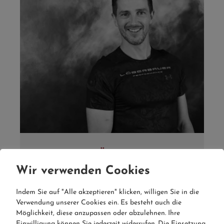
EMANUEL KÄRLE BSC, BSC
Physio / Personal Training
Wir verwenden Cookies
Die Betrachtung des Körpers aus ganzheitlichem
Indem Sie auf "Alle akzeptieren" klicken, willigen Sie in die
Blickwinkel ist für mich sehr wichtig. Dabei spielt
Verwendung unserer Cookies ein. Es besteht auch die
es keine Rolle, ob sie meine Dienste als
Möglichkeit, diese anzupassen oder abzulehnen. Ihre
Physiotherapeut oder Sportwissenschafter in
Einwilligung können Sie jederzeit widerrufen. Die Einsetzung