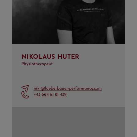
NIKOLAUS HUTER
Physiotherapeut
niki@loeberbauer-performance.com
+43 664 61 81 439