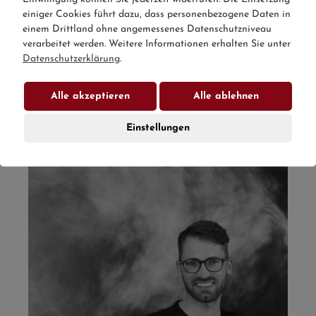
Anspruch nehmen. Sei es bei chronischem
einiger Cookies führt dazu, dass personenbezogene Daten in
Schmerz, Rehabilitation nach Verletzungen oder
einem Drittland ohne angemessenes Datenschutzniveau
beim Erreichen Ihrer sportlichen Ziele, ist
verarbeitet werden. Weitere Informationen erhalten Sie unter
professionelle und individuelle Betreuung mein
Datenschutzerklärung
.
Anspruch, um ihren Erfolg nachhaltig zu
gestalten.
Alle akzeptieren
Alle ablehnen
emanuel@loeberbauer-performance.com
Einstellungen
+43 677 63 43 02 82