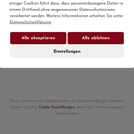
einiger Cookies führt dazu, dass personenbezogene Daten in
und akzeptiere diese.
einem Drittland ohne angemessenes Datenschutzniveau
verarbeitet werden. Weitere Informationen erhalten Sie unter
SENDEN
Datenschutzerklärung
.
Alle akzeptieren
Alle ablehnen
Einstellungen
Dieser Inhalt wurde aufgrund Ihrer Cookie-Einstellungen blockiert.
Ändern Sie Ihre
Cookie Einstellungen
, damit der Inhalt angezeigt
werden kann.